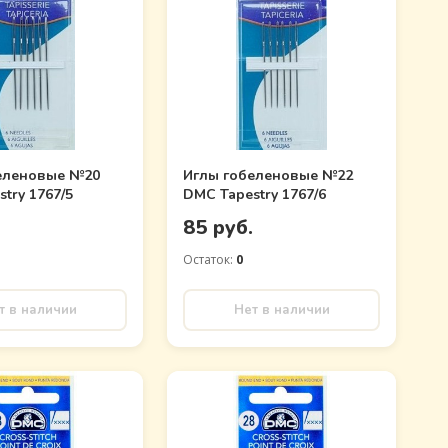
еленовые №20
Иглы гобеленовые №22
try 1767/5
DMC Tapestry 1767/6
.
85 руб.
Остаток:
0
т в наличии
Нет в наличии