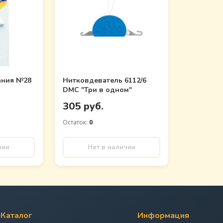
ания №28
Нитковдеватель 6112/6
DMC "Три в одном"
305 руб.
Остаток:
0
чии
Нет в наличии
Каталог
Информация