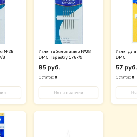
ые №26
Иглы гобеленовые №28
Иглы для
7/8
DMC Tapestry 1767/9
DMC
85 руб.
57 руб
Остаток:
0
Остаток:
0
чии
Нет в наличии
Не