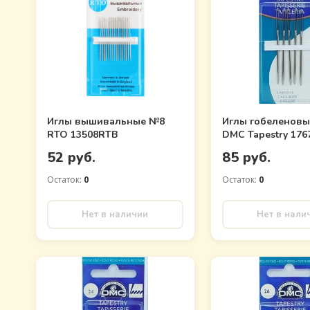
Иглы вышивальные №8
Иглы гобеленов
RTO 13508RTB
DMC Tapestry 176
52 руб.
85 руб.
Остаток:
0
Остаток:
0
Нет в наличии
Нет в нали