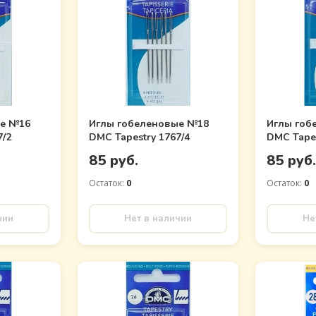
ые №16
Иглы гобеленовые №18
Иглы гоб
7/2
DMC Tapestry 1767/4
DMC Tapes
85 руб.
85 руб
Остаток:
0
Остаток:
0
чии
Нет в наличии
Не