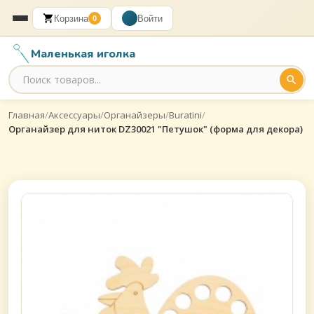
Корзина
Войти
0
Маленькая иголка
Главная
/
Аксессуары
/
Органайзеры
/
Buratini
/
Органайзер для ниток DZ30021 "Петушок" (форма для декора)